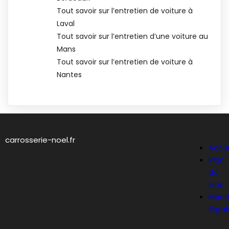
Tout savoir sur l’entretien de voiture à
Laval
Tout savoir sur l’entretien d’une voiture au
Mans
Tout savoir sur l’entretien de voiture à
Nantes
carrosserie-noel.fr
Accue
Plan
du
site
Ment
légal