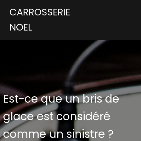
CARROSSERIE
NOEL
Est-ce que un bris de
glace est considéré
comme un sinistre ?