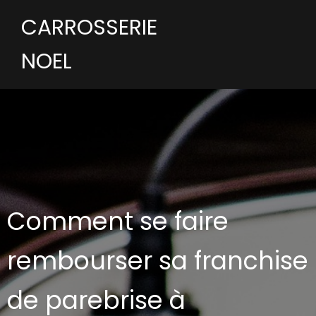
CARROSSERIE
NOEL
Comment se faire
rembourser sa franchise
de parebrise à