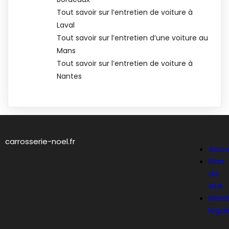
Tout savoir sur l’entretien de voiture à
Laval
Tout savoir sur l’entretien d’une voiture au
Mans
Tout savoir sur l’entretien de voiture à
Nantes
carrosserie-noel.fr
Accue
Plan
du
site
Ment
légal