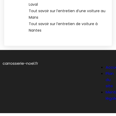
Laval
Tout savoir sur l’entretien d’une voiture au
Mans
Tout savoir sur l’entretien de voiture à
Nantes
carrosserie-noel.fr
Accue
Plan
du
site
Ment
légal