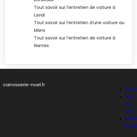
Tout savoir sur l’entretien de voiture à
Laval
Tout savoir sur l’entretien d’une voiture au
Mans
Tout savoir sur l’entretien de voiture à
Nantes
carrosserie-noel.fr
Accue
Plan
du
site
Ment
légal