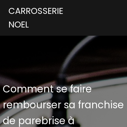
CARROSSERIE
NOEL
Comment se faire
rembourser sa franchise
de parebrise à