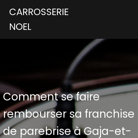
CARROSSERIE
NOEL
Comment se faire
rembourser sa franchise
de parebrise à Gaja-et-