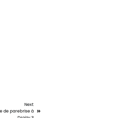
Next
e de parebrise à
Droizy ?