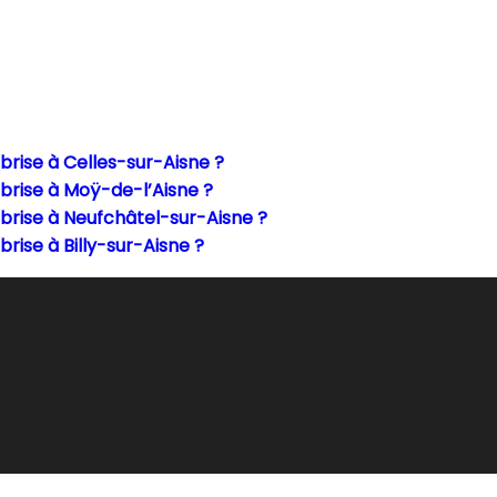
rise à Celles-sur-Aisne ?
brise à Moÿ-de-l’Aisne ?
rise à Neufchâtel-sur-Aisne ?
ise à Billy-sur-Aisne ?