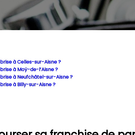
rise à Celles-sur-Aisne ?
brise à Moÿ-de-l’Aisne ?
rise à Neufchâtel-sur-Aisne ?
ise à Billy-sur-Aisne ?
urser sa franchise de par