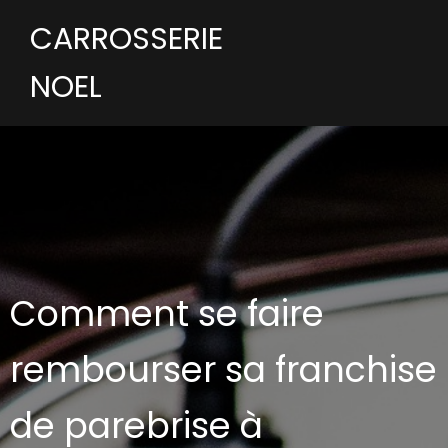
CARROSSERIE
NOEL
Comment se faire
rembourser sa franchise
de parebrise à