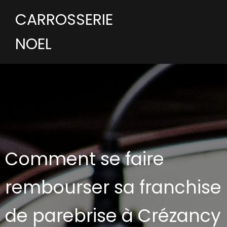
CARROSSERIE
NOEL
Comment se faire
rembourser sa franchise
de parebrise à Crézancy