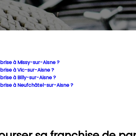
rise à Missy-sur-Aisne ?
rise à Vic-sur-Aisne ?
ise à Billy-sur-Aisne ?
rise à Neufchâtel-sur-Aisne ?
urser sa franchise de par