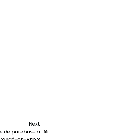
Next
e de parebrise à
Condé-en-Brie ?