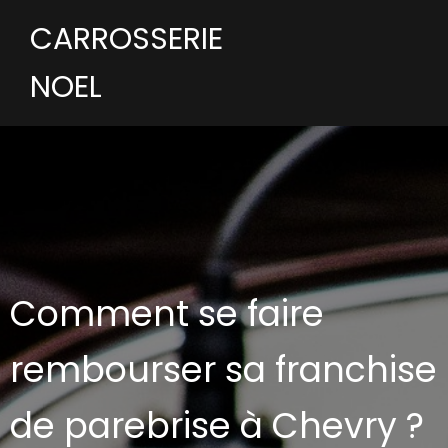
CARROSSERIE
NOEL
Comment se faire
rembourser sa franchise
de parebrise à Chevry ?